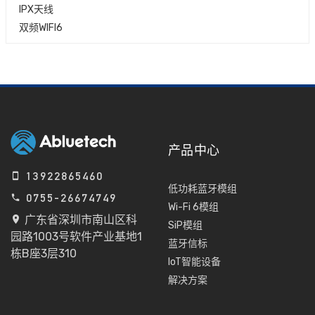
IPX天线
双频WIFI6
产品中心
13922865460
低功耗蓝牙模组
0755-26674749
Wi-Fi 6模组
广东省深圳市南山区科
SiP模组
园路1003号软件产业基地1
蓝牙信标
栋B座3层310
IoT智能设备
解决方案